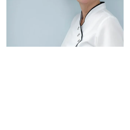
CONTACT
OPENINGSTIJD
Pedicure Prakijk
Ma: 09:00 – 18:00
Yvonne
Di: gesloten